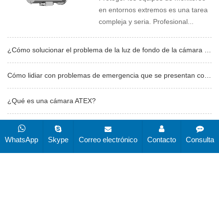
en entornos extremos es una tarea
compleja y seria. Profesional...
¿Cómo solucionar el problema de la luz de fondo de la cámara a prueba de explosiones?
Cómo lidiar con problemas de emergencia que se presentan con una cámara a prueba de EX
¿Qué es una cámara ATEX?
Cómo elegir el monitor a prueba de explosiones adecuado para su ind...
WhatsApp
Skype
Correo electrónico
Contacto
Consulta
Guía de instalación y uso de cámaras a prueba de explosiones
CopyRight © 2019-2025 Changzhou Zuoan Electronics