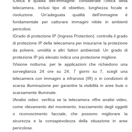
Ottica e qualità dell'immagine: considerate l'ottica della
l
telecamera, inclusi tipo di obiettivo, lunghezza focale e
risoluzione. Un'adeguata qualità dell'immagine è
fondamentale per catturare immagini nitide in ambienti
pericolosi.
Grado di protezione IP (Ingress Protection): controlla il grado
l
di protezione IP della telecamera per misurarne la protezione
da polvere, umidità e altri fattori ambientali. Un grado di
protezione IP più elevato indica una protezione migliore.
Visione notturna: per le applicazioni che richiedono una
l
sorveglianza 24 ore su 24, 7 giorni su 7, scegli una
telecamera con immagini a infrarossi (IR) o in condizioni di
scarsa illuminazione per garantire la visibilità in aree buie o
scarsamente illuminate.
Analisi video: verifica se la telecamera offre analisi video,
l
come rilevamento del movimento, tracciamento degli oggetti
o riconoscimento facciale, che possono migliorare la
sicurezza e la consapevolezza della situazione in aree
pericolose.