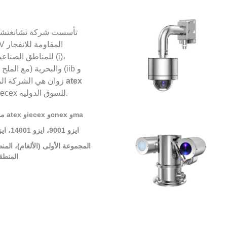
للمناطق الصناعية
والبحرية (مع الملح ال
iic). زوان هي الشركة 
في الصين الذين حصلوا على شهادة atex وiecex للسوق الدولية.
معتمدة من atex وiecex وcnex وma
ايزو 9001، ايزو 14001، ايزو 45001
المنطقة 21