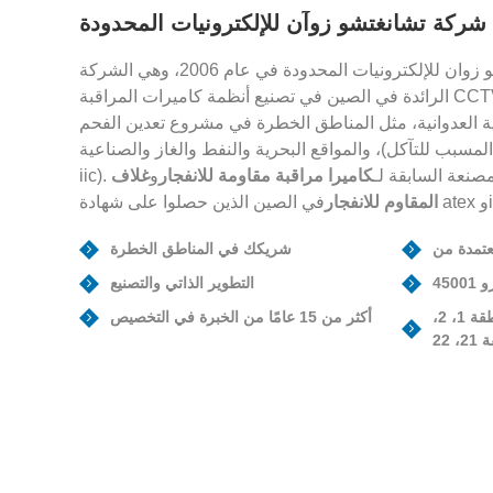
شركة تشانغتشو زوآن للإلكترونيات المحدودة
تأسست شركة تشانغتشو زوان للإلكترونيات المحدودة في عام 2006، وهي الشركة
الرائدة في الصين في تصنيع أنظمة كاميرات المراقبة CCTV المقاومة للانفجار
 العدوانية، مثل المناطق الخطرة في مشروع تعدين الفحم (i)،
مسبب للتآكل)، والمواقع البحرية والنفط والغاز والصناعية (iib و
المصنعة السابقة لـ
كاميرا مراقبة مقاومة للانفجار
و
غلاف atex
المقاوم للانفجار
شريكك في المناطق الخطرة
التطوير الذاتي والتصنيع
المجموعة الأولى (الألغام)، المنطقة 1، 2،
أكثر من 15 عامًا من الخبرة في التخصيص
، 22