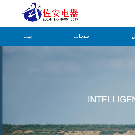
ل
منتجات
بيت