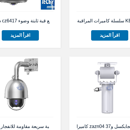
كاميرا cz109 2 ميجا بكسل بعدسة 
اقرأ المزيد
اقرأ المزيد
كاميرا تصوير حراري من الفولاذ ال