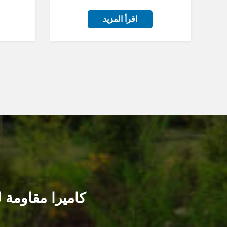
اقرأ المزيد
كاميرا مقاومة ل