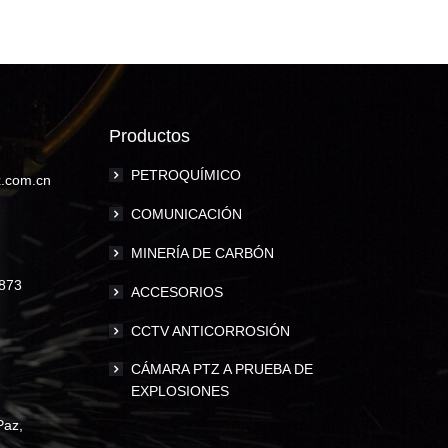
Productos
PETROQUÍMICO
.com.cn
COMUNICACIÓN
MINERÍA DE CARBÓN
873
ACCESORIOS
CCTV ANTICORROSIÓN
CÁMARA PTZ A PRUEBA DE
EXPLOSIONES
Paz,