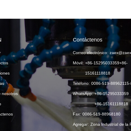
N
Contáctenos
r
Correo electrónico:
zaex@zaex
ctos
Móvil:
+86-15295033359+86-
iones
15161118818
ias
Teléfono:
0086-519-88962115-
 nosotros
WhatsApp:
+86-15295033359
o
+86-15161118818
ctenos
Fax:
0086-519-88968180
Agregar:
Zona Industrial de la 