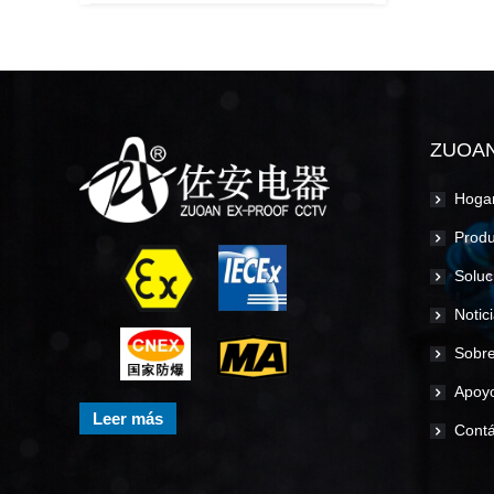
ZUOA
Hoga
Produ
Soluc
Notic
Sobre
Apoy
Leer más
Contá