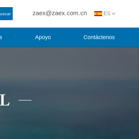
zaex@zaex.com.cn
ES
uscar
s
Apoyo
Contáctenos