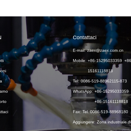
N
Contattaci
E-mail:
zaex@zaex.com.cn
tti
Mobile:
+86-15295033359 +86
ioni
15161118818
ia
Tel:
0086-519-88962115-873
iamo
WhatsApp:
+86-15295033359
rto
+86-15161118818
ttaci
Fax:
Tel. 0086-519-88968180
Aggiungere:
Zona industriale d