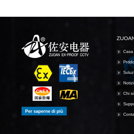
ZUOA
Casa
Prodo
Soluz
Notiz
Chi s
Suppo
Per saperne di più
Conta