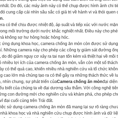
nhất. Do đó, các máy ảnh này có thể chụp được hình ảnh chi ti
đó cung cấp cái nhìn sâu sắc có giá trị về hành vi và thói quen 
n.
a có thể chịu được nhiệt độ, áp suất và tiếp xúc với nước mặn
rong môi trường dưới nước khắc nghiệt nhất. Điều này cho phép
 mà không sợ hư hỏng hoặc hỏng hóc.
c ứng dụng khoa học, camera chống ăn mòn còn được sử dụng
í. Những camera này cho phép các công ty giám sát đường ống
, do đó giảm nguy cơ xảy ra tai nạn tốn kém và thiệt hại về môi 
 nhiều lợi ích của camera chống ăn mòn, vẫn còn một số thách 
y có thể quá cao, khiến nhiều nhà nghiên cứu và tổ chức khôn
g cao lớn mà chúng tạo ra có thể gây ra những thách thức về lưu
, nhìn chung, sự phát triển của
Camera chống ăn mòn
đại diện
ểu biết của chúng ta về đại dương sâu thẳm. Với công nghệ tiê
ững con đường mới cho nghiên cứu và khám phá, cho phép chú
vĩ đại cuối cùng trên Trái đất.
việc sử dụng camera chống ăn mòn đã mang lại sự rõ ràng chưa
nhà khoa học và nhà nghiên cứu chụp được hình ảnh và dữ liệ