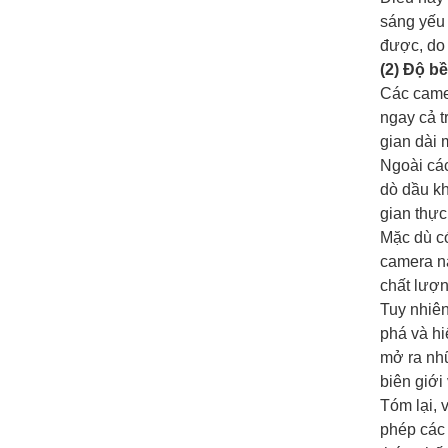
sáng yếu 
được, do 
(2) Độ bề
Các camer
ngay cả t
gian dài
Ngoài cá
dò dầu kh
gian thực
Mặc dù có
camera nà
chất lượn
Tuy nhiên
phá và hi
mở ra nh
biên giới 
Tóm lại, 
phép các 