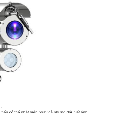
.
 tiến có thể phát hiện ngay cả những dấu vết ánh