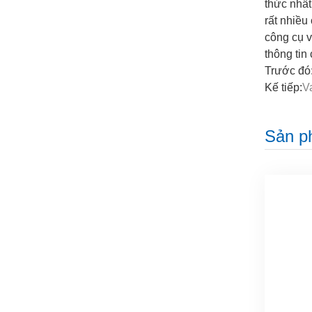
thức nhất
rất nhiều
công cụ v
thông tin 
Trước đó
Kế tiếp:
V
Sản p