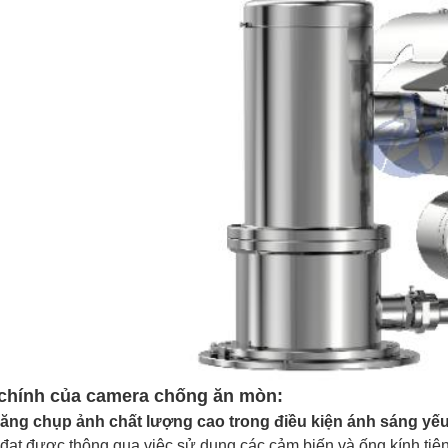
 chính của camera chống ăn mòn:
năng chụp ảnh chất lượng cao trong điều kiện ánh sáng yếu
đạt được thông qua việc sử dụng các cảm biến và ống kính tiên