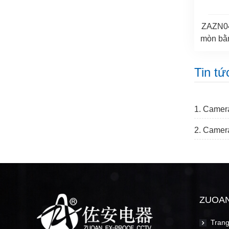
ZAZN04
mòn bằn
Tin tứ
1. Camer
2. Camera
ZUOA
Trang