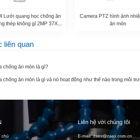
Camera PTZ hình ảnh nhiệ
 Lưới quang học chống ăn
ăn mòn
g thép không gỉ 2MP 37X...
c liên quan
a chống ăn mòn là gì?
 chống ăn mòn là gì và nó hoạt động như thế nào trong môi tr
N
Liên hệ với chúng tôi
 chủ
E-mail:
zaex@zaex.com.cn