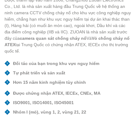
Co., Ltd. là nhà sản xuất hàng đầu Trung Quốc về hệ thống an
ninh camera CCTV chống cháy nổ cho khu vực công nghiệp nguy
hiểm, chẳng hạn như khu vực nguy hiểm tại dự án khai thác than
(I), Hàng hải (có muối ăn mòn cao), ngoài khơi, Dầu khí và các
địa điểm công nghiệp (IIB và IIC). ZUOAN là nhà sản xuất trước
đây của
camera quan sát chống cháy nổ
Và
Vỏ chống cháy nổ
ATEX
tại Trung Quốc có chứng nhận ATEX, IECEx cho thị trường
quốc tế.
Đối tác của bạn trong khu vực nguy hiểm
Tự phát triển và sản xuất
Hơn 15 năm kinh nghiệm tùy chỉnh
Được chứng nhận ATEX, IECEx, CNEx, MA
ISO9001, ISO14001, ISO45001
Nhóm I (mỏ), vùng 1, 2, vùng 21, 22