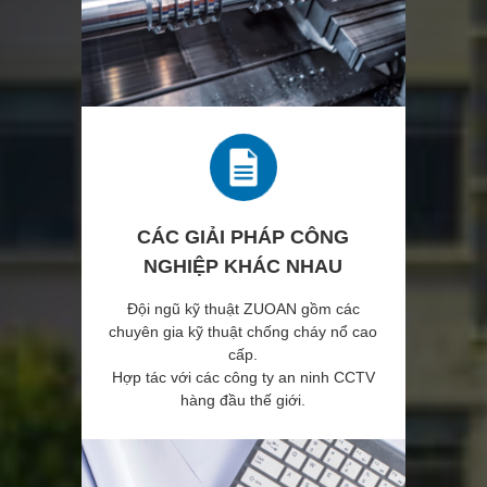
CÁC GIẢI PHÁP CÔNG
NGHIỆP KHÁC NHAU
Đội ngũ kỹ thuật ZUOAN gồm các
chuyên gia kỹ thuật chống cháy nổ cao
cấp.
Hợp tác với các công ty an ninh CCTV
hàng đầu thế giới.