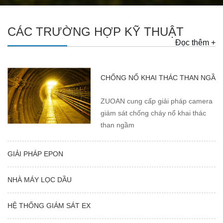
CÁC TRƯỜNG HỢP KỸ THUẬT
Đọc thêm +
CHỐNG NỔ KHAI THÁC THAN NGẦM .
ZUOAN cung cấp giải pháp camera
giám sát chống cháy nổ khai thác
than ngầm
GIẢI PHÁP EPON
NHÀ MÁY LỌC DẦU
HỆ THỐNG GIÁM SÁT EX