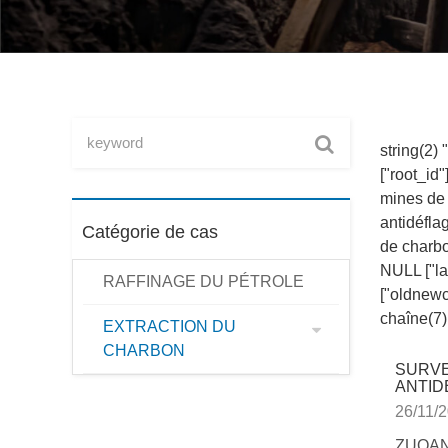
string(2)
["root_id
mines de 
antidéfla
Catégorie de cas
de charbo
NULL ["lan
RAFFINAGE DU PÉTROLE
["oldnewcl
chaîne(7)
EXTRACTION DU
CHARBON
SURVE
ANTID
26/11/
ZUOAN p