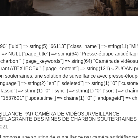
 "90" ["uid"] => string(5) "66113" ["class_name"] => string(11)
"] => NULL ["page_title"] => string(64) "Presse-étoupe antidéf
charbon " ["page_keywords"] => string(64) "Caméra de vidéosu
grant ATEX IECEx " ["page_content"] => string(121) « ZUOAN p
n souterraines, une solution de surveillance avec presse-étoup
guage"] => string(2) "en" ["isdeleted"] => string(1) "0" ["custome
assid"] => string(1) "0" ["sync"] => string(1) "0" ["sort"] => chaî
 "1537601" ["updatetime"] => chaîne(1) "0" ["landpageid"] => ch
ILLANCE PAR CAMÉRA DE VIDÉOSURVEILLANCE
ÉFLAGRANTE DES MINES DE CHARBON SOUTERRAINES
2021
ropose une solution de surveillance par caméra antidéflagran