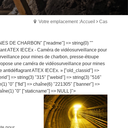
Votre emplacement :Accueil
Cas
 "MINES DE CHARBON" ["readme"] => string(0) ""
lagrant ATEX IECEx - Caméra de vidéosurveillance pour
rveillance pour mines de charbon, presse-étoupe
ropose une caméra de vidéosurveillance pour mines
e antidéflagrant ATEX IECEx. » ["old_classid"] =>
rid"] => string(3) "315" ["webid"] => string(3) "516"
ne(1) "0" ["fid"] => chaîne(6) "221305" ["banner"] =>
aîne(1) "0" ["staticname"] => NULL }">
te pour