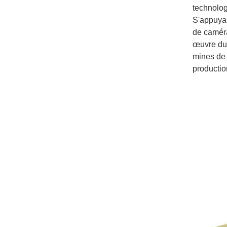
technolog
S'appuyant
de caméra
œuvre du 
mines de 
production