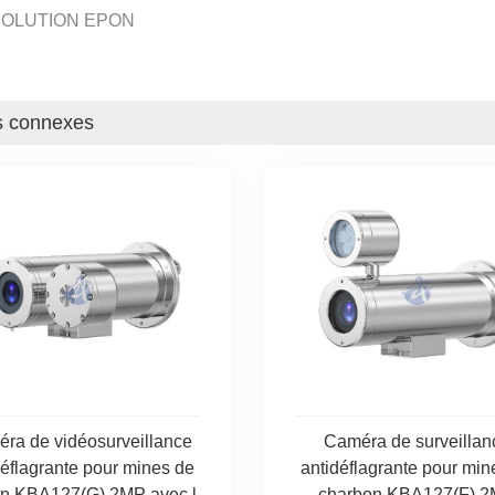
OLUTION EPON
s connexes
ra de vidéosurveillance
Caméra de surveillan
déflagrante pour mines de
antidéflagrante pour min
n KBA127(G) 2MP avec l...
charbon KBA127(F) 