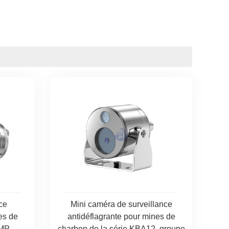
ce
Mini caméra de surveillance
es de
antidéflagrante pour mines de
2MP
charbon de la série KBA12, groupe