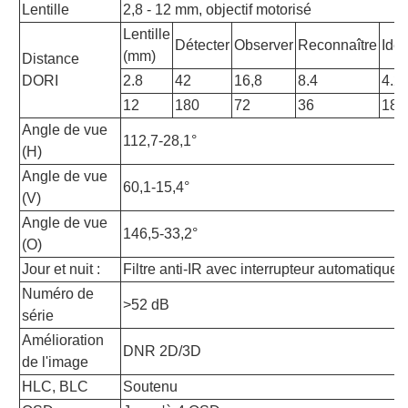
Lentille
2,8 - 12 mm, objectif motorisé
Lentille
Détecter
Observer
Reconnaître
Iden
(mm)
Distance
DORI
2.8
42
16,8
8.4
4.2
12
180
72
36
18
Angle de vue
112,7-28,1°
(H)
Angle de vue
60,1-15,4°
(V)
Angle de vue
146,5-33,2°
(O)
Jour et nuit :
Filtre anti-IR avec interrupteur automatique
Numéro de
>52 dB
série
Amélioration
DNR 2D/3D
de l'image
HLC, BLC
Soutenu