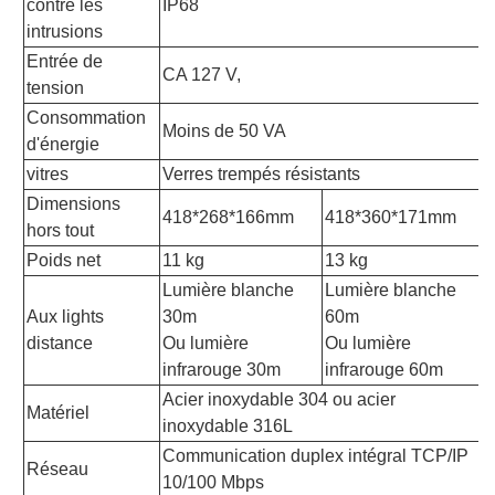
contre les
IP68
intrusions
Entrée de
CA 127 V,
tension
Consommation
Moins de 50 VA
d'énergie
vitres
Verres trempés résistants
Dimensions
418*268*166mm
418*360*171mm
hors tout
Poids net
11 kg
13 kg
Lumière blanche
Lumière blanche
Aux lights
30m
60m
distance
Ou lumière
Ou lumière
infrarouge 30m
infrarouge 60m
Acier inoxydable 304 ou acier
Matériel
inoxydable 316L
Communication duplex intégral TCP/IP
Réseau
10/100 Mbps