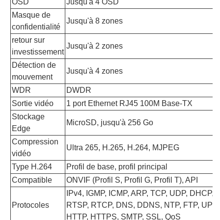
OSD
Jusqu'à 4 OSD
Masque de
Jusqu'à 8 zones
confidentialité
retour sur
Jusqu'à 2 zones
investissement
Détection de
Jusqu'à 4 zones
mouvement
WDR
DWDR
Sortie vidéo
1 port Ethernet RJ45 100M Base-TX
Stockage
MicroSD, jusqu'à 256 Go
Edge
Compression
Ultra 265, H.265, H.264, MJPEG
vidéo
Type H.264
Profil de base, profil principal
Compatible
ONVIF (Profil S, Profil G, Profil T), API
IPv4, IGMP, ICMP, ARP, TCP, UDP, DHCP, 
Protocoles
RTSP, RTCP, DNS, DDNS, NTP, FTP, UPnP
HTTP, HTTPS, SMTP, SSL, QoS