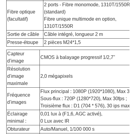
2 ports - Fibre monomode, 1310T/1550R
Fibre optique
(standard)
(facultatif)
Fibre unique multimode en option,
1310T/1550R
Sortie de câble
Câble intégré, longueur 2 m
Presse-étoupe
2 pièces M24*1,5
Capteur
CMOS à balayage progressif 1/2,7"
d'image
Résolution
d'image
2,0 mégapixels
maximale
Flux principal : 1080P (1920*1080), Max 30 i
Fréquence
Sous-flux : 720P (1280*720), Max 30fps ;
d'images
Troisième flux : D1 (704 * 576), 30 ips max.
Éclairage
0,01 lux à (F1,6, AGC activé),
minimal :
0 Lux avec IR
Obturateur
Auto/Manuel, 1/100 000 s