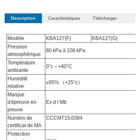
maintenant
Description
Caractéristiques
Télécharger
Modèle
KBA127(F)
KBA127(G)
Pression
80 kPa à 106 kPa
atmosphérique
Température
0°c～+40°C
ambiante
Humidité
≤95% （+25°c）
relative
Marque
d'épreuve ex-
Ex d I Mb
preuve
Numéro de
CCCMT15.0384
certificat de MA
Protection