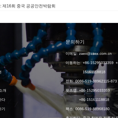
개막: 제16회 중국 공공안전박람회
문의하기
이메일:
zaex@zaex.com.cn
이동하는:
+86-15295033359 +
션
15161118818
전화:
0086-519-88962115-873
소개
왓츠앱:
+86-15295033359
하다
+86-15161118818
하기
팩스:
0086-519-88968180