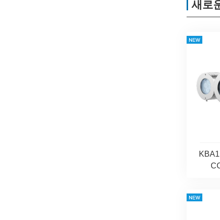
새로운
KBA1
C