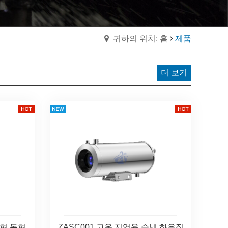
귀하의 위치: 홈
제품
더 보기
폭형 돔형
ZASC001 고온 지역용 수냉 하우징