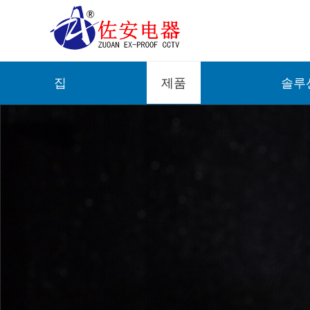
집
제품
솔루