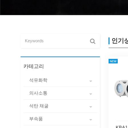
인기
카테고리
석유화학
의사소통
석탄 채굴
부속품
KBA1