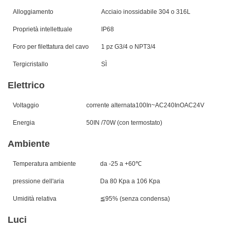
Alloggiamento
Acciaio inossidabile 304 o 316L
Proprietà intellettuale
IP6
8
Foro per filettatura del cavo
1 pz G3/4 o NPT3/4
Tergicristallo
SÌ
Elettrico
Voltaggio
corrente alternata
100
In
~
AC2
40
In
O
AC24V
Energia
50
IN /
70
W (con termostato)
Ambiente
Temperatura ambiente
da -25 a +60℃
pressione dell'aria
Da 80 Kpa a 106 Kpa
Umidità relativa
≦95% (senza condensa)
Luci