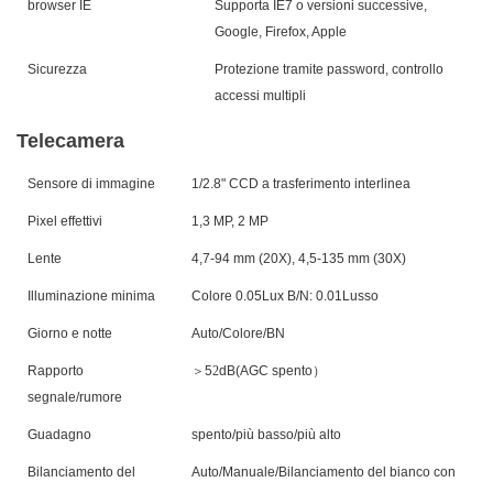
browser IE
Supporta IE7 o versioni successive,
Google, Firefox, Apple
Sicurezza
Protezione tramite password, controllo
accessi multipli
Telecamera
Sensore di immagine
1/
2.8
" CCD a trasferimento interlinea
Pixel effettivi
1,3 MP, 2 MP
Lente
4,7-94 mm (20X), 4,5-135 mm (30X)
Illuminazione minima
Colore 0.0
5
Lux B/N: 0.0
1
Lusso
Giorno e notte
Auto/Colore/BN
Rapporto
＞
5
2
dB
(
AGC spento
）
segnale/rumore
Guadagno
spento/più basso/più alto
Bilanciamento del
Auto/Manuale/Bilanciamento del bianco con