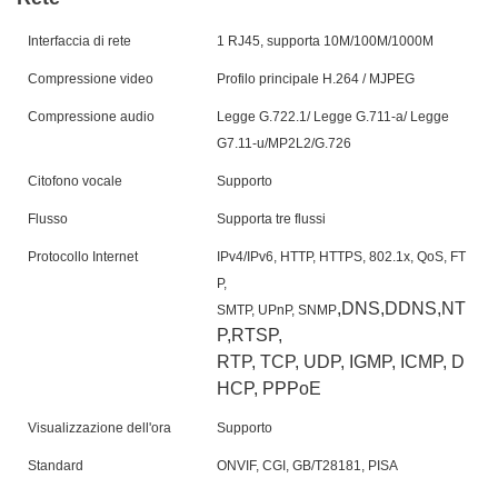
Interfaccia di rete
1 RJ45, supporta 10M/100M/1000M
Compressione video
Profilo principale H.264 / MJPEG
Compressione audio
Legge G.722.1/ Legge G.711-a/ Legge
G7.11-u/MP2L2/G.726
Citofono vocale
Supporto
Flusso
Supporta tre flussi
Protocollo Internet
IPv4/IPv6, HTTP, HTTPS, 802.1x, QoS, FT
P,
,DNS,DDNS,NT
SMTP, UPnP, SNMP
P,RTSP,
RTP, TCP, UDP, IGMP, ICMP, D
HCP, PPPoE
Visualizzazione dell'ora
Supporto
Standard
ONVIF, CGI, GB/T28181, PISA