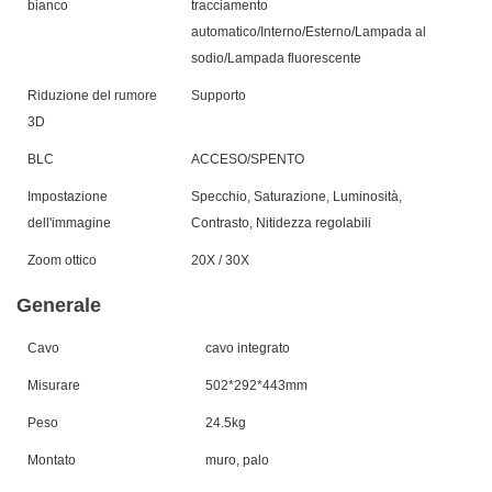
bianco
tracciamento
automatico/Interno/Esterno/Lampada al
sodio/Lampada fluorescente
Riduzione del rumore
Supporto
3D
BLC
ACCESO/SPENTO
Impostazione
Specchio, Saturazione, Luminosità,
dell'immagine
Contrasto, Nitidezza regolabili
Zoom ottico
20X / 30X
Generale
Cavo
cavo integrato
Misurare
502*292*443
mm
Peso
24.5
kg
Montato
muro, palo