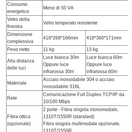
Consumo
Meno di 50 VA
energetico
Vetro della
Vetro temperato resistente
finestra
Dimensione
418*268*166mm
418*360*171mm
complessiva
Peso netto
11 kg
13 kg
Luce bianca 30m
Luce bianca 60m
Alla distanza
Oppure luce
Oppure luce
delle luci
infrarossa 30m
infrarossa 60m
Acciaio inossidabile 304 o acciaio
Materiale
inossidabile 316L
Comunicazione Full Duplex TCP/IP da
Rete
10/100 Mbps
2 porte - Fibra singola monomodale,
Fibra ottica
1310T/1550R (standard)
(opzionale)
Fibra singola multimodale opzionale,
1310T/1550R