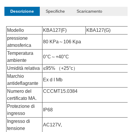
Descrizione
Specifiche
Scaricamento
Modello
KBA127(F)
KBA127(G)
pressione
80 KPa～106 Kpa
atmosferica
Temperatura
0°C～+40°C
ambiente
Umidità relativa
≤95% （+25°c）
Marchio
Ex d I Mb
antideflagrante
Numero del
CCCMT15.0384
certificato MA.
Protezione di
IP68
ingresso
Ingresso di
AC127V,
tensione