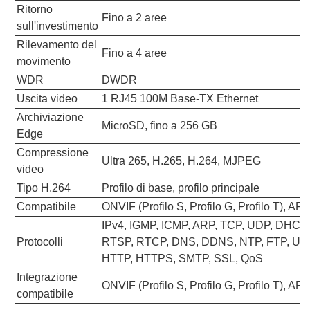
Ritorno
Fino a 2 aree
sull'investimento
Rilevamento del
Fino a 4 aree
movimento
WDR
DWDR
Uscita video
1 RJ45 100M Base-TX Ethernet
Archiviazione
MicroSD, fino a 256 GB
Edge
Compressione
Ultra 265, H.265, H.264, MJPEG
video
Tipo H.264
Profilo di base, profilo principale
Compatibile
ONVIF (Profilo S, Profilo G, Profilo T), API
IPv4, IGMP, ICMP, ARP, TCP, UDP, DHCP,
Protocolli
RTSP, RTCP, DNS, DDNS, NTP, FTP, UP
HTTP, HTTPS, SMTP, SSL, QoS
Integrazione
ONVIF (Profilo S, Profilo G, Profilo T), API
compatibile