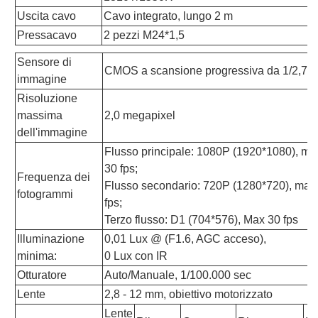
Uscita cavo
Cavo integrato, lungo 2 m
Pressacavo
2 pezzi M24*1,5
Sensore di
CMOS a scansione progressiva da 1/2,7"
immagine
Risoluzione
massima
2,0 megapixel
dell'immagine
Flusso principale: 1080P (1920*1080), m
30 fps;
Frequenza dei
Flusso secondario: 720P (1280*720), mas
fotogrammi
fps;
Terzo flusso: D1 (704*576), Max 30 fps
Illuminazione
0,01 Lux @ (F1.6, AGC acceso),
minima:
0 Lux con IR
Otturatore
Auto/Manuale, 1/100.000 sec
Lente
2,8 - 12 mm, obiettivo motorizzato
Lente