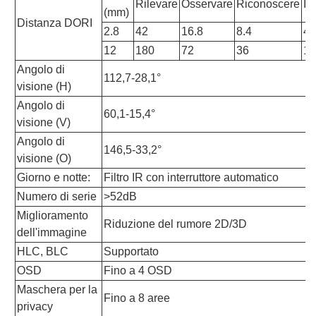
Rilevare
Osservare
Riconoscere
Id
(mm)
Distanza DORI
2.8
42
16.8
8.4
4.
12
180
72
36
18
Angolo di
112,7-28,1°
visione (H)
Angolo di
60,1-15,4°
visione (V)
Angolo di
146,5-33,2°
visione (O)
Giorno e notte:
Filtro IR con interruttore automatico
Numero di serie
>52dB
Miglioramento
Riduzione del rumore 2D/3D
dell'immagine
HLC, BLC
Supportato
OSD
Fino a 4 OSD
Maschera per la
Fino a 8 aree
privacy