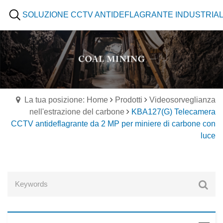
SOLUZIONE CCTV ANTIDEFLAGRANTE INDUSTRIA
La tua posizione: Home
Prodotti
Videosorveglianza
nell'estrazione del carbone
KBA127(G) Telecamera
CCTV antideflagrante da 2 MP per miniere di carbone con
luce