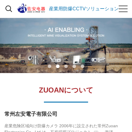
産業用防爆CCTVソリューション
ZUOANについて
常州左安電子有限公司
産業危険区域向け防爆カメラ 2006年に設立された常州Zuoan
Electronics Co., Ltd.は、石炭採掘プロジェクト（I）、海洋