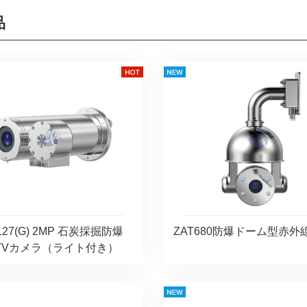
品
127(G) 2MP 石炭採掘防爆
ZAT680防爆ドーム型赤外
TVカメラ（ライト付き）