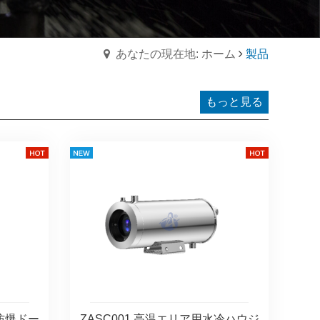
あなたの現在地: ホーム
製品
もっと見る
ク防爆ドー
ZASC001 高温エリア用水冷ハウジ