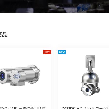
商品
27(G) 2MP 石炭鉱業用防爆
ZAT680-HD ネットワー