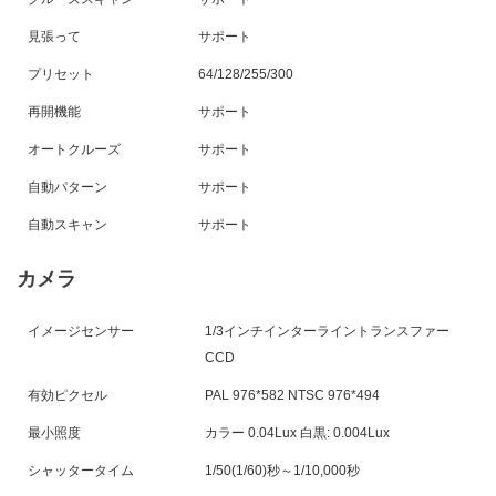
見張って
サポート
プリセット
64/128/255/300
再開機能
サポート
オートクルーズ
サポート
自動パターン
サポート
自動スキャン
サポート
カメラ
イメージセンサー
1/3インチインターライントランスファー
CCD
有効ピクセル
PAL 976*582 NTSC 976*494
最小照度
カラー 0.04Lux 白黒: 0.004Lux
シャッタータイム
1/50(1/60)秒～1/10,000秒