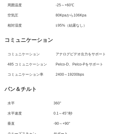
周囲温度
-25～+60℃
空気圧
80Kpaから106Kpa
相対湿度
≦95%（結露なし）
コミュニケーション
コミュニケーション
アナログビデオ出力をサポート
485 コミュニケーション
Pelco-D、Pelco-Pをサポート
コミュニケーション率
2400～19200bps
パン＆チルト
水平
360°
水平速度
0.1～45°/秒
垂直
-90～+90°
クルーズスキャン
サポート