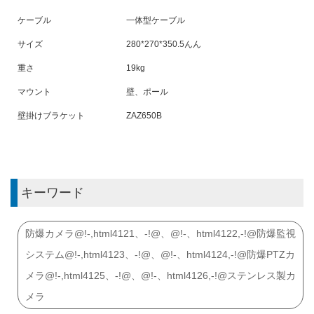
ケーブル
一体型ケーブル
サイズ
280*270*350.5
んん
重さ
19
kg
マウント
壁、ポール
壁掛けブラケット
ZAZ6
5
0B
キーワード
防爆カメラ@!-,html4121、-!@、@!-、html4122,-!@防爆監視
システム@!-,html4123、-!@、@!-、html4124,-!@防爆PTZカ
メラ@!-,html4125、-!@、@!-、html4126,-!@ステンレス製カ
メラ