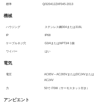
標準
Q/320412ZAF0
45
-201
3
機械
ハウジング
ステンレス鋼304または316L
IP
IP6
8
ケーブルネジ穴
G3/4またはNPT3/4 1個
ワイパー
はい
電気
電圧
AC85V
～
AC265VまたはDC24Vまたは
AC24V
力
50
で /
70
W（サーモスタット付き）
アンビエント