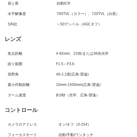
昼と夜
自動ICR
水平解像度
700TVL（カラー）、720TVL（白黒）
S/N比
＞
50デシベル
（
AGCオフ
）
レンズ
焦点距離
4-92mm、23倍/または36倍光学
絞り範囲
F1.5～F3.6
視野角
49-2.2度(広角-望遠)
最小作動距離
10mm-1500mm(広角-望遠)
ズーム速度
約3秒（光学、広角-望遠）
コントロール
カメラのアドレス
オン/オフ
（
0-254
）
フォーカスモード
自動/手動/ワンタ​​ッチ