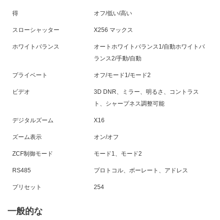
得
オフ/低い/高い
スローシャッター
X256 マックス
ホワイトバランス
オート
ホワイトバランス1/自動ホワイトバ
ランス2
/手動/自動
プライベート
オフ/モード1/モード2
ビデオ
3D DNR、ミラー、明るさ、コントラス
ト、シャープネス調整可能
デジタルズーム
X16
ズーム表示
オン/オフ
ZCF制御モード
モード1、モード2
RS485
プロトコル、ボーレート、アドレス
プリセット
254
一般的な