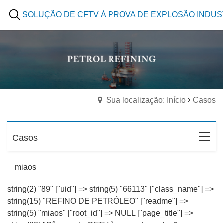
SOLUÇÃO DE CFTV À PROVA DE EXPLOSÃO INDUS
Sua localização: Início
Casos
Casos
miaos
string(2) "89" ["uid"] => string(5) "66113" ["class_name"] =>
string(15) "REFINO DE PETRÓLEO" ["readme"] =>
string(5) "miaos" ["root_id"] => NULL ["page_title"] =>