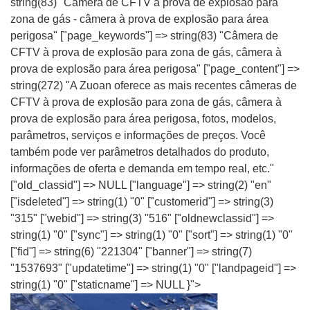
string(83) "Câmera de CFTV à prova de explosão para
zona de gás - câmera à prova de explosão para área
perigosa" ["page_keywords"] => string(83) "Câmera de
CFTV à prova de explosão para zona de gás, câmera à
prova de explosão para área perigosa" ["page_content"] =>
string(272) "A Zuoan oferece as mais recentes câmeras de
CFTV à prova de explosão para zona de gás, câmera à
prova de explosão para área perigosa, fotos, modelos,
parâmetros, serviços e informações de preços. Você
também pode ver parâmetros detalhados do produto,
informações de oferta e demanda em tempo real, etc."
["old_classid"] => NULL ["language"] => string(2) "en"
["isdeleted"] => string(1) "0" ["customerid"] => string(3)
"315" ["webid"] => string(3) "516" ["oldnewclassid"] =>
string(1) "0" ["sync"] => string(1) "0" ["sort"] => string(1) "0"
["fid"] => string(6) "221304" ["banner"] => string(7)
"1537693" ["updatetime"] => string(1) "0" ["landpageid"] =>
string(1) "0" ["staticname"] => NULL }">