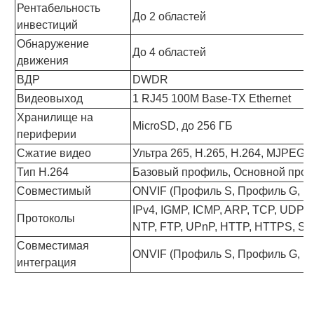
Рентабельность
До 2 областей
инвестиций
Обнаружение
До 4 областей
движения
ВДР
DWDR
Видеовыход
1 RJ45 100M Base-TX Ethernet
Хранилище на
MicroSD, до 256 ГБ
периферии
Сжатие видео
Ультра 265, H.265, H.264, MJPEG
Тип H.264
Базовый профиль, Основной про
Совместимый
ONVIF (Профиль S, Профиль G, Пр
IPv4, IGMP, ICMP, ARP, TCP, UDP
Протоколы
NTP, FTP, UPnP, HTTP, HTTPS, SM
Совместимая
ONVIF (Профиль S, Профиль G, Пр
интеграция