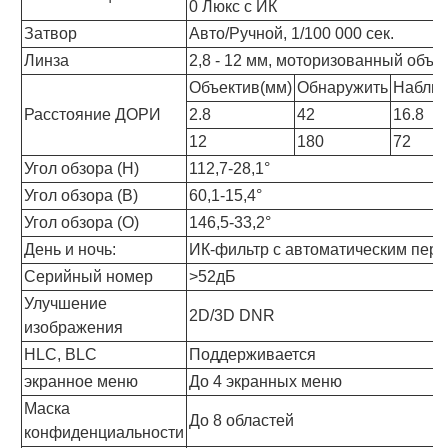
0 Люкс с ИК
Затвор
Авто/Ручной, 1/100 000 сек.
Линза
2,8 - 12 мм, моторизованный объе
Объектив(мм)
Обнаружить
Наблю
Расстояние ДОРИ
2.8
42
16.8
12
180
72
Угол обзора (H)
112,7-28,1°
Угол обзора (В)
60,1-15,4°
Угол обзора (О)
146,5-33,2°
День и ночь:
ИК-фильтр с автоматическим пер
Серийный номер
>52дБ
Улучшение
2D/3D DNR
изображения
HLC, BLC
Поддерживается
экранное меню
До 4 экранных меню
Маска
До 8 областей
конфиденциальности