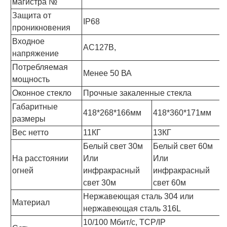
магистра №
Защита от
IP68
проникновения
Входное
AC127В,
напряжение
Потребляемая
Менее 50 ВА
мощность
Оконное стекло
Прочные закаленные стекла
Габаритные
418*268*166мм
418*360*171мм
размеры
Вес нетто
11КГ
13КГ
Белый свет 30м
Белый свет 60м
На расстоянии
Или
Или
огней
инфракрасный
инфракрасный
свет 30м
свет 60м
Нержавеющая сталь 304 или
Материал
нержавеющая сталь 316L
10/100 Мбит/с, TCP/IP