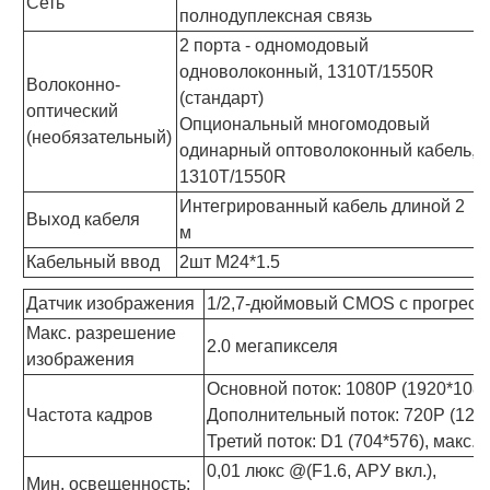
Сеть
полнодуплексная связь
2 порта - одномодовый
одноволоконный, 1310T/1550R
Волоконно-
(стандарт)
оптический
Опциональный многомодовый
(необязательный)
одинарный оптоволоконный кабель,
1310T/1550R
Интегрированный кабель длиной 2
Выход кабеля
м
Кабельный ввод
2шт М24*1.5
Датчик изображения
1/2,7-дюймовый CMOS с прогресс
Макс. разрешение
2.0 мегапикселя
изображения
Основной поток: 1080P (1920*1080)
Частота кадров
Дополнительный поток: 720P (1280*
Третий поток: D1 (704*576), макс. 
0,01 люкс @(F1.6, АРУ вкл.),
Мин. освещенность: