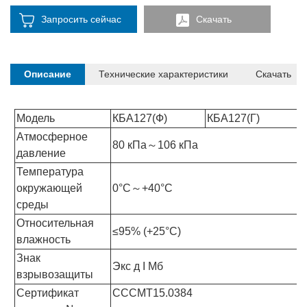
Запросить сейчас
Скачать
Описание
Технические характеристики
Скачать
Модель
КБА127(Ф)
КБА127(Г)
Атмосферное
80 кПа～106 кПа
давление
Температура
окружающей
0°С～+40°С
среды
Относительная
≤95% (+25°С)
влажность
Знак
Экс д I Мб
взрывозащиты
Сертификат
CCCMT15.0384