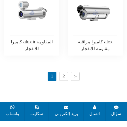
كاميرا مراقبة atex
كاميرا atex ir المقاومة
مقاومة للانفجار
للانفجار
1
2
>
جميع الحقوق محفوظة © 2019-2025 لشركة تشانغتشو زوان
سؤال
اتصال
بريد إلكتروني
سكايب
واتساب
للإلكترونيات المحدودة.
خريطة الموقع
جميع العلامات