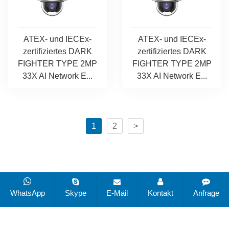
ATEX- und IECEx-
ATEX- und IECEx-
zertifiziertes DARK
zertifiziertes DARK
FIGHTER TYPE 2MP
FIGHTER TYPE 2MP
33X AI Network E...
33X AI Network E...
1
2
>
Copyright © 2019–2025 Changzhou Zuoan Electronics
WhatsApp
Skype
E-Mail
Kontakt
Anfrage
Co., Ltd. Alle Rechte vorbehalten.
Sitemap
Alle Tags