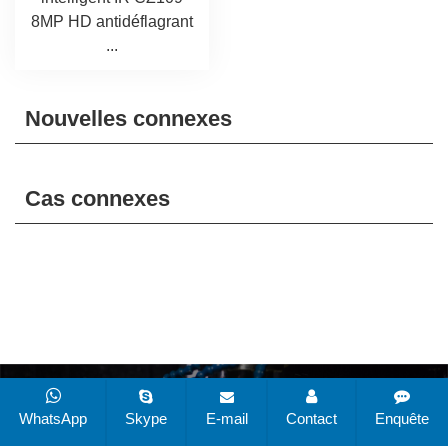
8MP HD antidéflagrant
...
Nouvelles connexes
Cas connexes
CopyRight © 2019-2025 Changzhou Zuoan Electronics
Co., Ltd. Tous droits réservés
Plan du site
Toutes les
WhatsApp
Skype
E-mail
Contact
Enquête
balises