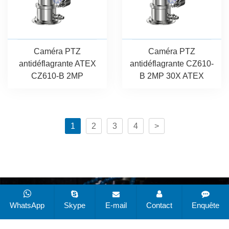
Caméra PTZ
Caméra PTZ
antidéflagrante ATEX
antidéflagrante CZ610-
CZ610-B 2MP
B 2MP 30X ATEX
1
2
3
4
>
CopyRight © 2019-2025 Changzhou Zuoan Electronics
Co., Ltd. Tous droits réservés
Plan du site
Toutes les
WhatsApp
Skype
E-mail
Contact
Enquête
balises