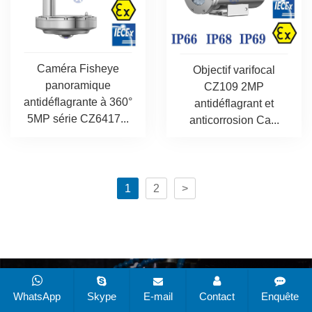
Caméra Fisheye
Objectif varifocal
panoramique
CZ109 2MP
antidéflagrante à 360°
antidéflagrant et
5MP série CZ6417...
anticorrosion Ca...
1
2
>
CopyRight © 2019-2025 Changzhou Zuoan Electronics
Co., Ltd. Tous droits réservés
Plan du site
Toutes les
WhatsApp
Skype
E-mail
Contact
Enquête
balises