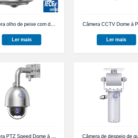
de explosão e corrosão, com luz
a olho de peixe com domo fixo, panorâmica, 360°, 5MP, série 
Câmera CCTV Dome à Pr
Ler mais
Ler mais
nticorrosão para CFTV de embarcações
a PTZ Speed ​​Dome à prova de explosão com certificação
Câmera de despejo de gu