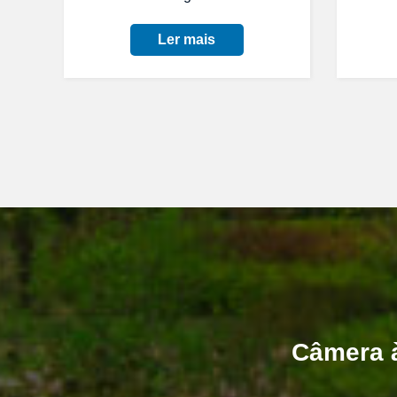
Ler mais
Câmera à