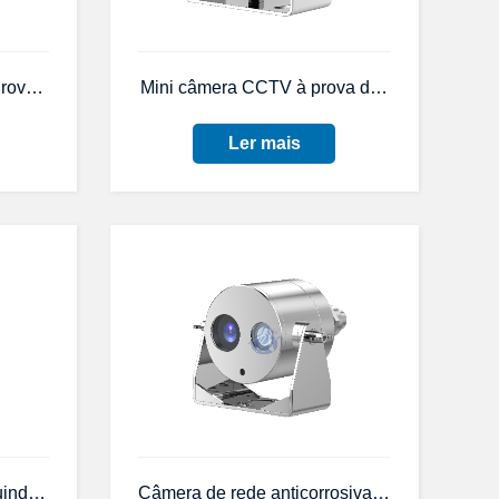
CZ6417, à prova de explosão, com luz
ova de Explosão Série KBA12Q para Mineração de Carvão
Mini câmera CCTV à prova de explosão para 
Ler mais
 ATEX e IECEx, DARK FIGHTER TYPE 2MP 33X AI Network
indaste de rede óptica de aço inoxidável ZAZN04 2MP 37X à p
Câmera de rede anticorrosiva ZAS109 de 4 M