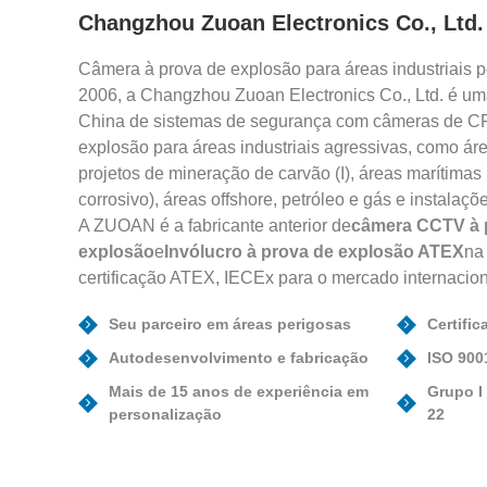
Changzhou Zuoan Electronics Co., Ltd.
Câmera à prova de explosão para áreas industriais
2006, a Changzhou Zuoan Electronics Co., Ltd. é uma
China de sistemas de segurança com câmeras de C
explosão para áreas industriais agressivas, como á
projetos de mineração de carvão (I), áreas marítimas
corrosivo), áreas offshore, petróleo e gás e instalações
A ZUOAN é a fabricante anterior de
câmera CCTV à 
explosão
e
Invólucro à prova de explosão ATEX
na
certificação ATEX, IECEx para o mercado internacion
Seu parceiro em áreas perigosas
Certifi
Autodesenvolvimento e fabricação
ISO 900
Mais de 15 anos de experiência em
Grupo I 
personalização
22