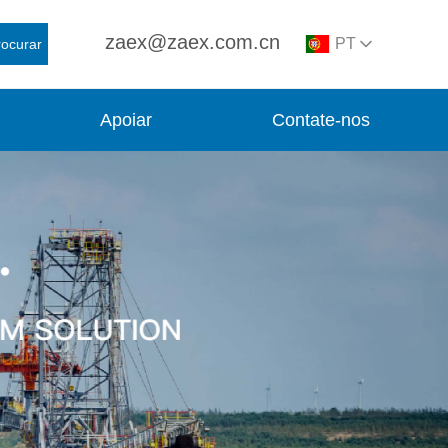
zaex@zaex.com.cn
PT
rocurar
Apoiar
Contate-nos