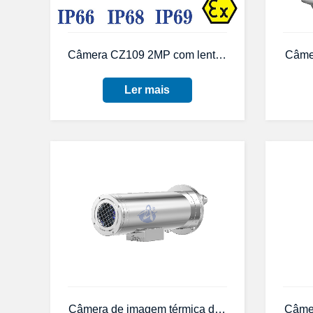
Câmera CZ109 2MP com lente varifocal, à prova 
Câmer
Ler mais
Câmera de imagem térmica de aço inoxidável a
Câmer