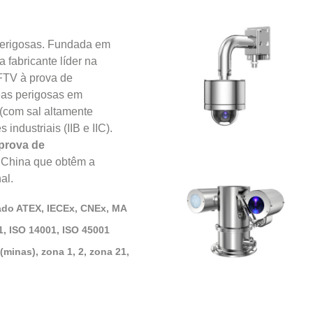
 perigosas. Fundada em
 fabricante líder na
FTV à prova de
reas perigosas em
 (com sal altamente
 industriais (IIB e IIC).
prova de
 China que obtêm a
al.
cado ATEX, IECEx, CNEx, MA
1, ISO 14001, ISO 45001
(minas), zona 1, 2, zona 21,