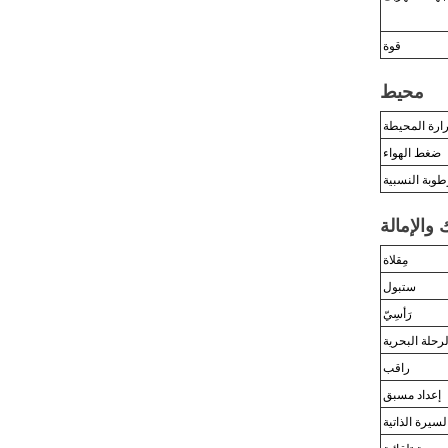
قوة
محيط
رارة المحيطة
ضغط الهواء
طوبة النسبية
 والإمالة
مِقلاة
س
تبول
رَأسِيّ
رحلة البحرية
راقب
إعداد مسبق
سيرة الذاتية