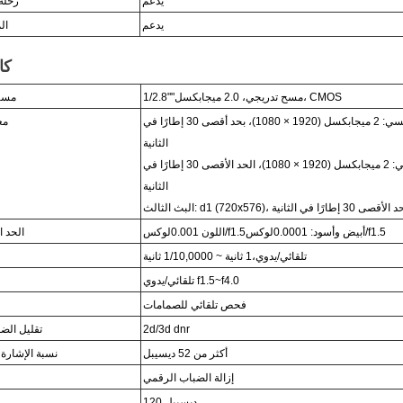
يدعم
رحلة 
يدعم
ال
كا
مسح تدريجي، 2.0 ميجابكسل، CMOS
""
2.8
1/
مست
البث الرئيسي: 2 ميجابكسل (1920 × 1080)، بحد أقصى 30 إطارًا في
مع
الثانية
البث الفرعي: 2 ميجابكسل (1920 × 1080)، الحد الأقصى 30 إطارًا في
الثانية
لث: d1 (720x576)، الحد الأقصى 30 إطارًا في الثانية
/f1.5
أبيض وأسود: 0.00
01
لوكس
/f1.5
اللون 0.
001
لوكس
الحد ا
تلقائي/يدوي،
1 ثانية ~ 1/
0 ثانية
0
0,00
1
تلقائي/يدوي f1.5~f4.0
فحص تلقائي للصمامات
2d/3d dnr
تقليل الض
أكثر من 52 ديسيبل
نسبة الإشارة
إزالة الضباب الرقمي
120 ديسيبل