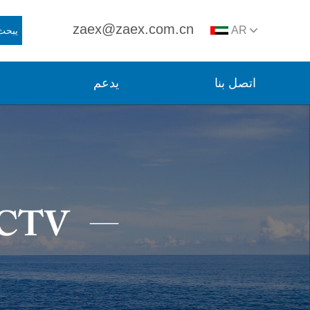
zaex@zaex.com.cn
AR
يبحث
اتصل بنا
يدعم