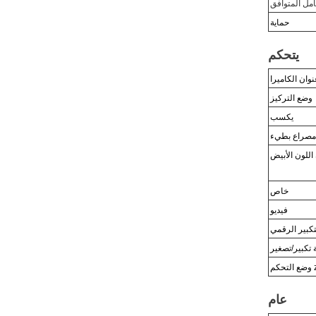
امل المتوافق
حماية
يتحكم
نوان الكاميرا
وضع التركيز
يكسب
مصراع بطيء
اللون الأبيض
خاص
فيديو
تكبير الرقمي
تكبير/تصغير
م zcf
عام