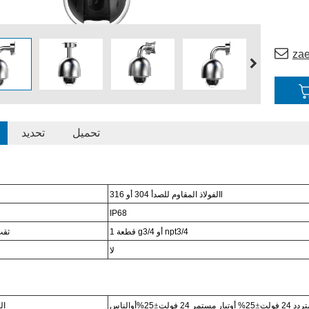
za
تحميل
تحديد
الفولاذ المقاوم للصدأ 304 أو 316l
IP6
8
1 قطعة g3/4 أو npt3/4
ثقب
لا
د 24 فولت
±
25% أو
تيار مستمر 24 فولت
±
25%
أو
الناس
ال