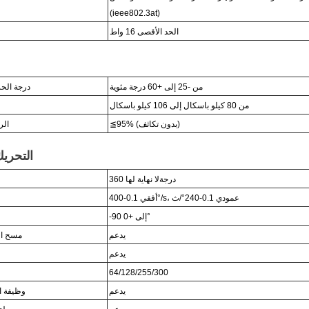
(ieee802.3at)
الحد الأقصى 16 واط
من -25 إلى +60 درجة مئوية
درجة الح
من 80 كيلو باسكال إلى 106 كيلو باسكال
≦95% (بدون تكاثف)
الر
التحريك
360 درجة
لا نهاية لها
/s، عمودي 0.1-240
°
/ث
°
أفقي 0.1-400
°
-90 إلى +
0
يدعم
مسح ال
يدعم
64/128/255/300
يدعم
وظيفة ال