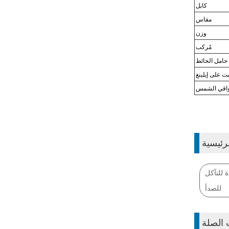
كابل
مقاس
وزن
مُركب
حامل الحائط
 على إيلينغ
اقي الشمس
رئيسية
html436,-!@كاميرا من الفولاذ المقاوم
للصدأ
 الصلة