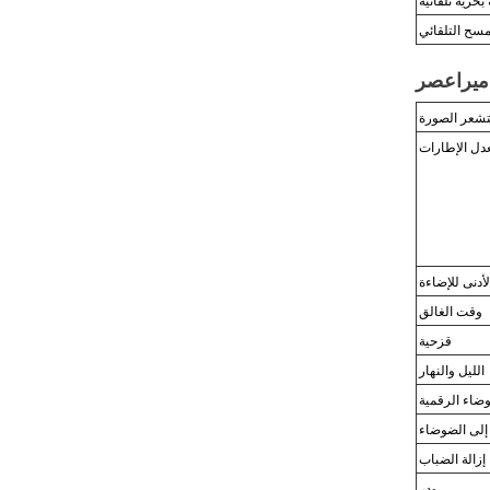
بحرية تلقائية
مسح التلقائي
ميرا
عصر
شعر الصورة
دل الإطارات
لأدنى للإضاءة
وقت الغالق
قزحية
الليل والنهار
وضاء الرقمية
 إلى الضوضاء
إزالة الضباب
ودر