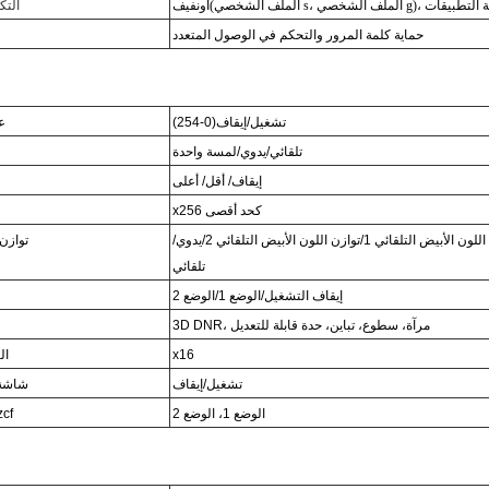
صي g)، واجهة برمجة التطبيقات
أونفيف
التك
حماية كلمة المرور والتحكم في الوصول المتعدد
تشغيل/إيقاف
(
0-254
)
ع
تلقائي/يدوي/لمسة واحدة
إيقاف/ أقل/ أعلى
x256 كحد أقصى
توازن اللون الأبيض التلقائي 1/توازن اللون الأبيض التلقائي 2/يدوي/
توازن 
تلقائي
إيقاف التشغيل/الوضع 1/الوضع 2
3D DNR، مرآة، سطوع، تباين، حدة قابلة للتعديل
x16
ال
تشغيل/إيقاف
شاشة 
الوضع 1، الوضع 2
وضع التحك