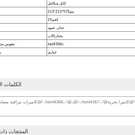
كابل متكامل
مم
213*213*570
كجم
15
جدار، عمود
يختار
0ب
3
zaz630bc
ج
قوس مثبت
خياري
و
الكلمات ال
كاميرات مراقبة مضادة للتآكل@!-,html4366،-!@،@!-،html4367,-!@كاميرا بحرية@!-,8،-!@،@!-،html4369
المنتجات ذات