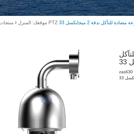
موقعك: المنزل
منتجات
تآكل
zas630 هي كاميرا شبكية قبة عالية السرعة مضادة للتآكل بدقة 2