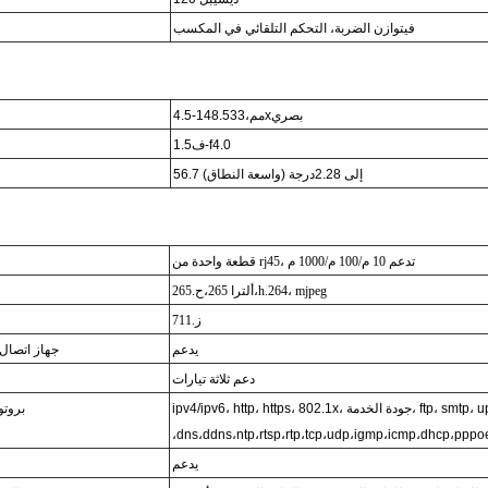
في
توازن الضربة، التحكم التلقائي في المكسب
بصري
33x
مم،
4.5-148.5
.5-f4.0
ف1
56.7 إلى 2.28
درجة (واسعة النطاق)
قطعة واحدة من rj45، تدعم 10 م/100 م/1000 م
و
h.264، mjpeg
،
ألترا 265،
ح.265
ز.711
يدعم
جهاز اتصال
دعم ثلاثة تيارات
i، جودة الخدمة، ftp، smtp، upnp، snmp
بروتو
،dns،ddns،ntp،rtsp،rtp،tcp،udp،igmp،icmp،dhcp،pppo
يدعم