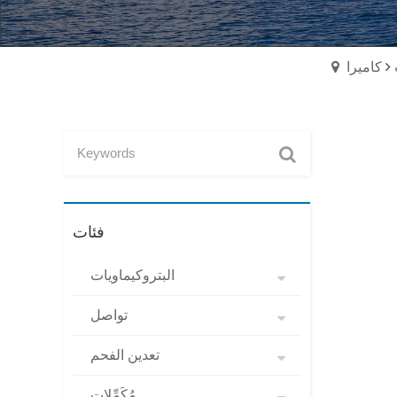
فئات
البتروكيماويات
تواصل
تعدين الفحم
مُكَمِّلات