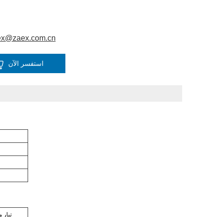
ex@zaex.com.cn
استفسر الآن
تيار مترد