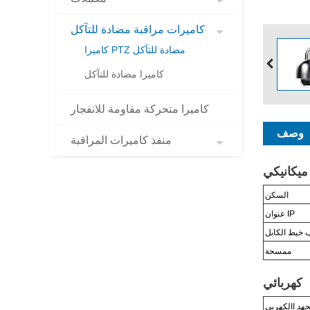
كاميرات مراقبة مضادة للتآكل
كاميرا PTZ مضادة للتآكل
كاميرا مضادة للتآكل
كاميرا متحركة مقاومة للانفجار
وصف
منفذ كاميرات المراقبة
ميكانيكي
السكن
عنوان IP
 خيط الكابل
ممسحة
كهربائي
جهد االكهربى