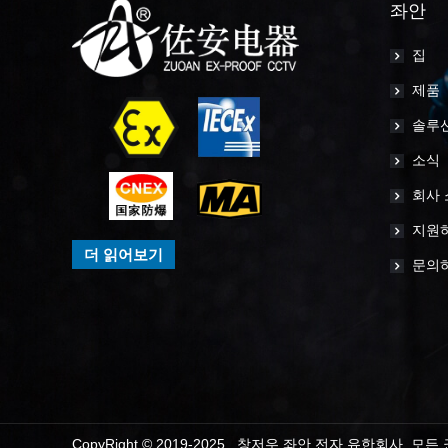
좌안
집
제품
솔루
소식
회사 
지원
더 읽어보기
문의
CopyRight © 2019-2025 창저우 좌안 전자 유한회사 모