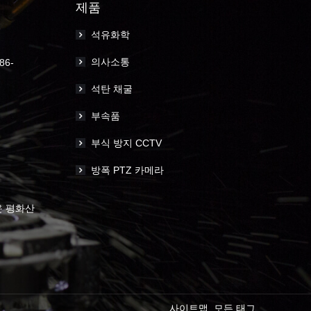
제품
석유화학
의사소통
86-
석탄 채굴
부속품
부식 방지 CCTV
방폭 PTZ 카메라
운 평화산
사이트맵
모든 태그