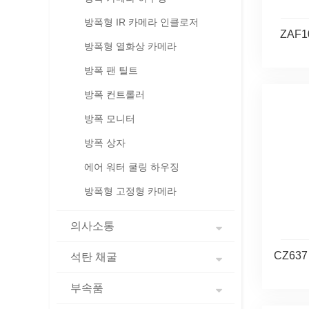
방폭형 IR 카메라 인클로저
ZAF
방폭형 열화상 카메라
방폭 팬 틸트
방폭 컨트롤러
방폭 모니터
방폭 상자
에어 워터 쿨링 하우징
방폭형 고정형 카메라
의사소통
CZ637
석탄 채굴
부속품