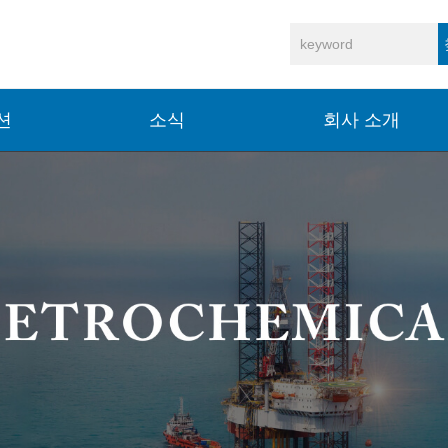
션
소식
회사 소개