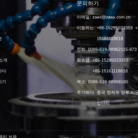
문의하기
이메일:
zaex@zaex.com.cn
이동하는:
+86-15295033359 +
션
15161118818
전화:
0086-519-88962115-873
소개
왓츠앱:
+86-15295033359
하다
+86-15161118818
하기
팩스:
0086-519-88968180
추가하다:
중국 창저우 정루 타
업단지
든 권리 보유