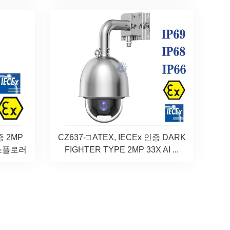
증 2MP
CZ637-□ ATEX, IECEx 인증 DARK
 익스플로러
FIGHTER TYPE 2MP 33X AI ...