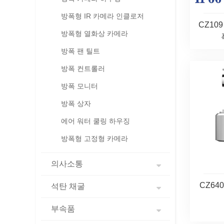
방폭형 IR 카메라 인클로저
CZ109
방폭형 열화상 카메라
방폭 팬 틸트
방폭 컨트롤러
방폭 모니터
방폭 상자
에어 워터 쿨링 하우징
방폭형 고정형 카메라
의사소통
CZ64
석탄 채굴
부속품