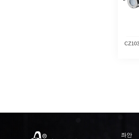
CZ10
좌안