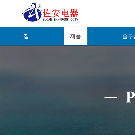
집
제품
솔루