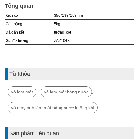
Tổng quan
Kích cỡ
356*138*158
mm
Cân nặng
5
kg
Đã gắn kết
tường, cột
Giá đỡ tường
ZAZ
104B
Từ khóa
,
,
vỏ làm mát
vỏ làm mát bằng nước
vỏ máy ảnh làm mát bằng nước không khí
Sản phẩm liên quan