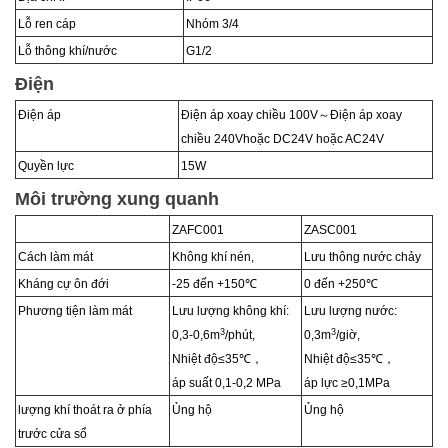
Lỗ ren cáp
Nhóm 3/4
Lỗ thông khí/nước
G1/2
Điện
Điện áp
Điện áp xoay chiều 100V
～
Điện áp xoay
chiều 240V
hoặc DC24V hoặc AC24V
Quyền lực
15W
Môi trường xung quanh
ZAFC001
ZASC001
Cách làm mát
Không khí nén,
Lưu thông nước chảy
Kháng cự ôn đới
-25 đến +
15
0℃
0 đến +250
℃
Phương tiện làm mát
Lưu lượng không khí:
Lưu lượng nước:
3
3
0,3-0,6m
/phút,
0,3m
/giờ,
Nhiệt độ
≤
35
℃，
Nhiệt độ
≤
35
℃，
áp suất 0,1-0,2 MPa
áp lực
≥
0,1MPa
lượng khí thoát ra ở phía
Ủng hộ
Ủng hộ
trước cửa sổ