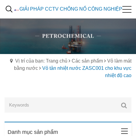
GIẢI PHÁP CCTV CHỐNG NỔ CÔNG NGHIỆP
Vị trí của bạn: Trang chủ
Các sản phẩm
Vỏ làm mát
bằng nước
Vỏ tản nhiệt nước ZASC001 cho khu vực
nhiệt độ cao
Danh mục sản phẩm