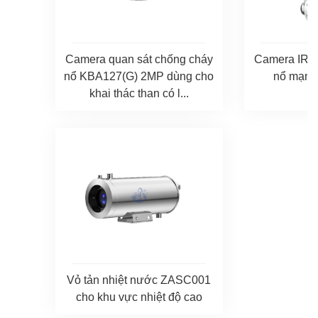
Camera quan sát chống cháy
Camera IR 
nổ KBA127(G) 2MP dùng cho
nổ mạng
khai thác than có l...
Vỏ tản nhiệt nước ZASC001
cho khu vực nhiệt độ cao