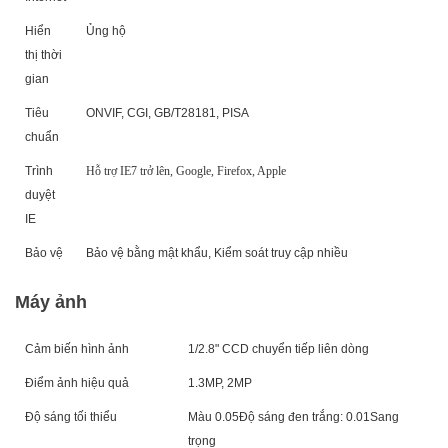
Hiển
Ủng hộ
thị thời
gian
Tiêu
ONVIF, CGI, GB/T28181, PISA
chuẩn
Trình
Hỗ trợ IE7 trở lên, Google, Firefox, Apple
duyệt
IE
Bảo vệ
Bảo vệ bằng mật khẩu, Kiểm soát truy cập nhiều
Máy ảnh
Cảm biến hình ảnh
1/
2.8
" CCD chuyển tiếp liên dòng
Điểm ảnh hiệu quả
1.3MP, 2MP
Độ sáng tối thiểu
Màu 0.0
5
Độ sáng đen trắng: 0.0
1
Sang
trọng