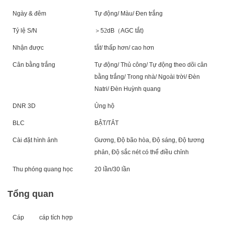
Ngày & đêm
Tự động/ Màu/ Đen trắng
Tỷ lệ S/N
＞
5
2
dB
（
AGC tắt
)
Nhận được
tắt/ thấp hơn/ cao hơn
Cân bằng trắng
Tự động/ Thủ công/ Tự động theo dõi cân
bằng trắng/ Trong nhà/ Ngoài trời/ Đèn
Natri/ Đèn Huỳnh quang
DNR 3D
Ủng hộ
BLC
BẬT/TẮT
Cài đặt hình ảnh
Gương, Độ bão hòa, Độ sáng, Độ tương
phản, Độ sắc nét có thể điều chỉnh
Thu phóng quang học
20 lần/30 lần
Tổng quan
Cáp
cáp tích hợp