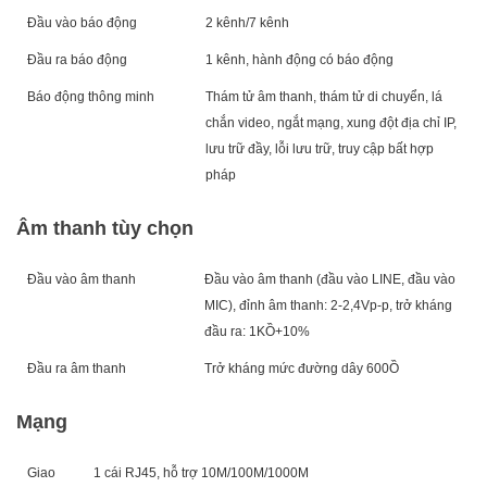
Đầu vào báo động
2 kênh/7 kênh
Đầu ra báo động
1 kênh, hành động có báo động
Báo động thông minh
Thám tử âm thanh, thám tử di chuyển, lá
chắn video, ngắt mạng, xung đột địa chỉ IP,
lưu trữ đầy, lỗi lưu trữ, truy cập bất hợp
pháp
Âm thanh tùy chọn
Đầu vào âm thanh
Đầu vào âm thanh (đầu vào LINE, đầu vào
MIC), đỉnh âm thanh: 2-2,4Vp-p, trở kháng
đầu ra: 1K
Ồ
+10%
Đầu ra âm thanh
Trở kháng mức đường dây 600
Ồ
Mạng
Giao
1 cái RJ45, hỗ trợ 10M/100M/1000M