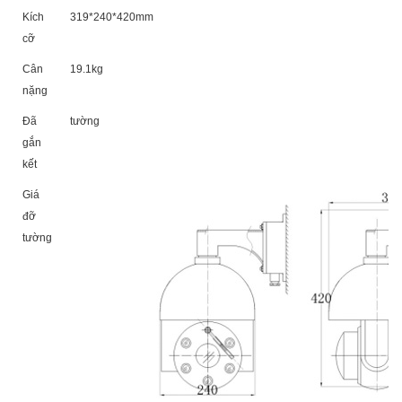
Kích
319*240*420
mm
cỡ
Cân
19.1
kg
nặng
Đã
tường
gắn
kết
Giá
đỡ
tường