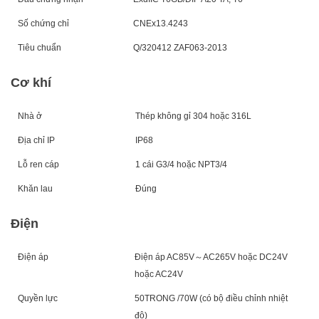
Số chứng chỉ
CNEx1
3.4243
Tiêu chuẩn
Q/320412 ZAF0
63
-201
3
Cơ khí
Nhà ở
Thép không gỉ 304 hoặc 316L
Địa chỉ IP
IP6
8
Lỗ ren cáp
1 cái G3/4 hoặc NPT3/4
Khăn lau
Đúng
Điện
Điện áp
Điện áp AC85V
～
AC265V hoặc DC24V
hoặc AC24V
Quyền lực
50
TRONG /
70
W (có bộ điều chỉnh nhiệt
độ)