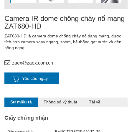
Camera IR dome chống cháy nổ mạng
ZAT680-HD
ZAT680-HD là camera dome chống cháy nổ dạng mạng, được
tích hợp camera xoay ngang, zoom, hệ thống gạt nước và đèn
hồng ngoại.
zaex@zaex.com.cn
Yêu cầu ngay
Sự miêu tả
Thông số kỹ thuật
Tải về
Giấy chứng nhận
Dấu chứng nhận
ExdIIC T6
GB/DIP A20 TA, T6