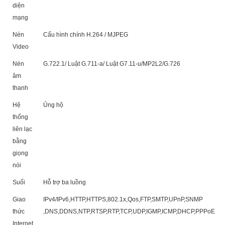
diện
mạng
Nén
Cấu hình chính H.264 / MJPEG
Video
Nén
G.722.1/ Luật G.711-a/ Luật G7.11-u/MP2L2/G.726
âm
thanh
Hệ
Ủng hộ
thống
liên lạc
bằng
giọng
nói
Suối
Hỗ trợ ba luồng
Giao
IPv4/IPv6,HTTP,HTTPS,802.1x,Qos,FTP,SMTP,UPnP,SNMP
thức
,DNS,DDNS,NTP,RTSP,RTP,TCP,UDP,IGMP,ICMP,DHCP,PPPoE
Internet