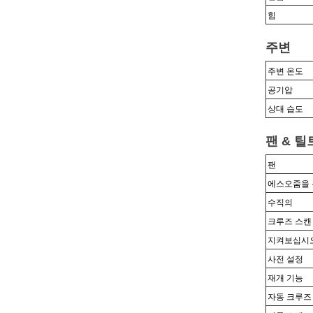
힘
주변
주변 온도
공기압
상대 습도
팬 & 틸
팬
에스
오줌을
수직의
크루즈 스캔
지켜보십시
사전 설정
재개 기능
자동 크루즈