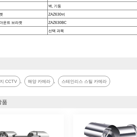
벽, 기둥
켓
ZAZ6
3
0비
마운트 브라켓
ZAZ630BC
선택 과목
드
,
,
지 CCTV
해양 카메라
스테인리스 스틸 카메라
상품