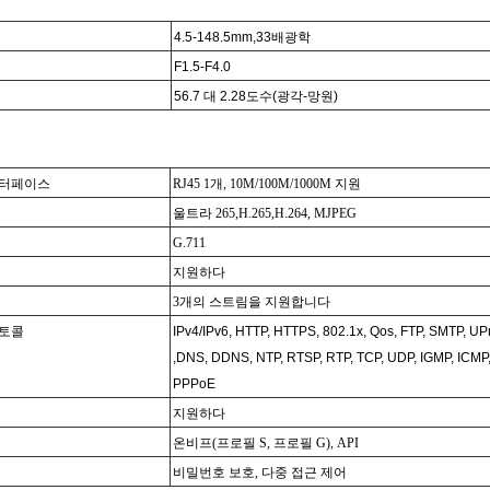
4.5-148.5
mm,
33배
광학
F1
.5-F4.0
56.7 대 2.28
도수(광각-망원)
인터페이스
RJ45 1개, 10M/100M/1000M 지원
울트라 265,
H.265
,
H.264, MJPEG
G.711
지원하다
3개의 스트림을 지원합니다
토콜
IPv4/IPv6, HTTP, HTTPS, 802.1x, Qos, FTP, SMTP, U
,DNS, DDNS, NTP, RTSP, RTP, TCP, UDP, IGMP, ICMP
PPPoE
지원하다
온비프
(프로필 S, 프로필 G), API
비밀번호 보호, 다중 접근 제어