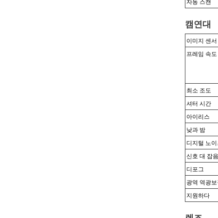
자동 스캔
캠
연대
이미지 센서
프레임 속도
최소 조도
셔터 시간
아이리스
낮과 밤
디지털 노이
신호 대 잡
디포그
광역 역광보
지원하다