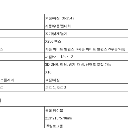
켜짐/꺼짐
（
0-254
）
자동/수동/원터치
끄기/낮게/높게
X256 맥스
스
자동 화이트 밸런스 1/자동 화이트 밸런스 2/수동/자동
꺼짐/모드 1/모드 2
3D DNR, 미러, 밝기, 대비, 선명도 조절 가능
X16
디스플레이
켜짐/꺼짐
모드
모드 1, 모드 2
인
통합 케이블
213*213*570
mm
15
킬로그램