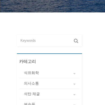
카테고리
석유화학
의사소통
석탄 채굴
부속품