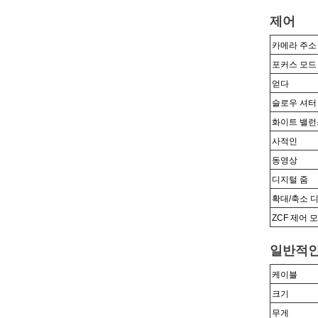
제어
카메라 주소
포커스 모드
얻다
슬로우 셔터
화이트 밸런
사적인
동영상
디지털 줌
확대/축소 
ZCF 제어 
일반적
케이블
크기
무게