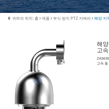
귀하의 위치: 홈
제품
부식 방지 PTZ 카메라
해양 지역
해양 
고속
ZAS63
고속 돔