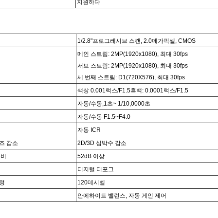
지원하다
1/
2.8
"
프로그레시브 스캔, 2.0메가픽셀, CMOS
메인 스트림: 2MP(1920x1080), 최대 30fps
서브 스트림: 2MP(1920x1080), 최대 30fps
세 번째 스트림: D1(720X576), 최대 30fps
색상 0.
001
럭스
/F1.5
흑백: 0.00
01
럭스
/F1.5
자동/수동,
1초~ 1/
1
0,00
0
0초
자동/수동 F1.5~F4.0
자동 ICR
즈 감소
2D/3D 심박수 감소
음비
52dB 이상
디지털 디포그
정
120데시벨
안에
하이트 밸런스, 자동 게인 제어