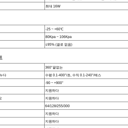
최대 16W
-25 ~ +60℃
80Kpa ~ 106Kpa
≦95% (결로 없음)
트
360°
끝없는
 누다
수평 0.1-400
°
/초, 수직 0.1-240
°
/에스
-90 ~ +90
0
°
지원하다
오
지원하다
64/128/255/300
지원하다
지원하다