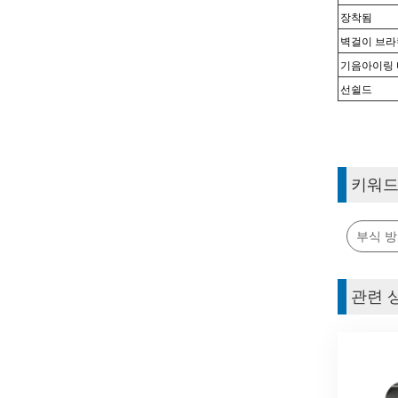
장착됨
벽걸이 브라
기음
아이링 
선쉴드
키워
부식 방
관련 