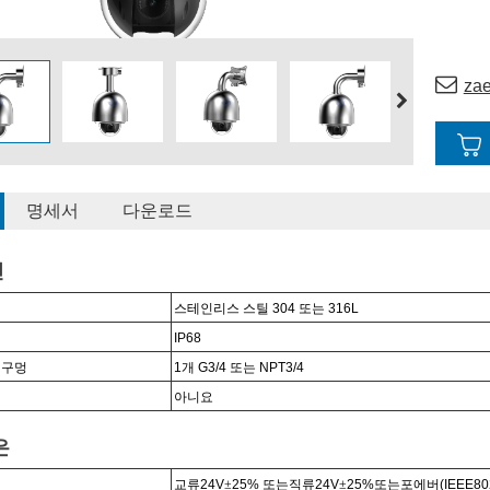
za
명세서
다운로드
인
스테인리스 스틸 304 또는 316L
IP6
8
 구멍
1개 G3/4 또는 NPT3/4
아니요
은
교류24V
±
25% 또는
직류24V
±
25%
또는
포에버(IEEE802