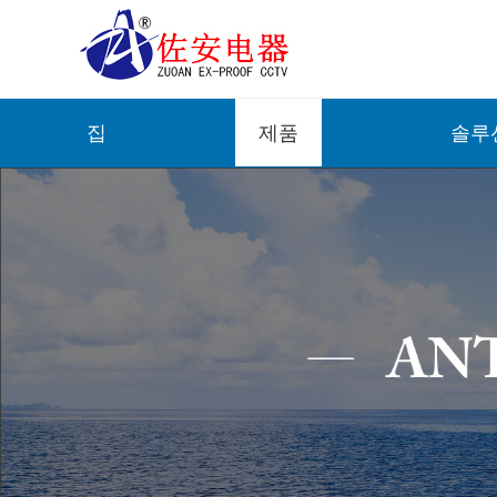
집
제품
솔루