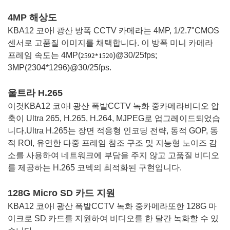
4MP 해상도
KBA12 코아
l 광산 방폭 CCTV 카메라는 4MP, 1/2.7"CMOS
센서로 고품질 이미지를 채택합니다. 이 방폭 미니 카메라
프레임 속도는 4MP(
)@30/25fps;
2592*1520
3MP(2304*1296)@30/25fps.
울트라 H.265
이것
KBA12 코아
l 광산 폭발
CCTV 녹화 중
카메라
비디오 압
축이 Ultra 265, H.265, H.264, MJPEG로 업그레이드되었습
니다.
Ultra H.265는 장면 적응형 인코딩 전략, 동적 GOP, 동
적 ROI, 유연한 다중 프레임 참조 구조 및 지능형 노이즈 감
소를 사용하여 네트워크에 부담을 주지 않고 고품질 비디오
를 제공하는 H.265 코덱의 최적화된 구현입니다.
128G Micro SD 카드 지원
KBA12 코아
l 광산 폭발
CCTV 녹화 중
카메라
또한 128G 마
이크로 SD 카드를 지원하여 비디오를 한 달간 녹화할 수 있