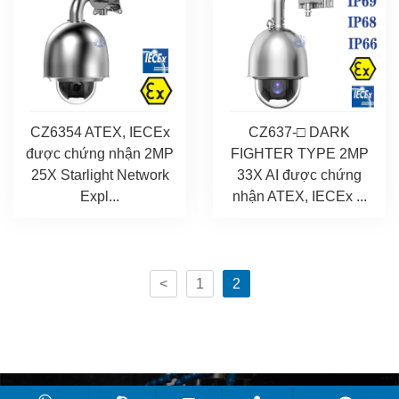
CZ6354 ATEX, IECEx
CZ637-□ DARK
được chứng nhận 2MP
FIGHTER TYPE 2MP
25X Starlight Network
33X AI được chứng
Expl...
nhận ATEX, IECEx ...
<
1
2
Bản quyền © 2019-2025 Công ty TNHH Điện tử