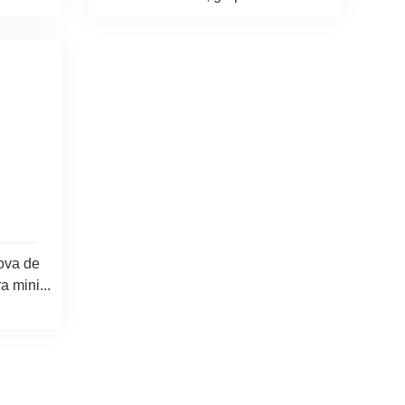
ova de
 mini...