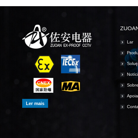
ZUOA
Lar
Produ
Soluç
Notíc
Sobre
Apoia
Ler mais
Conta