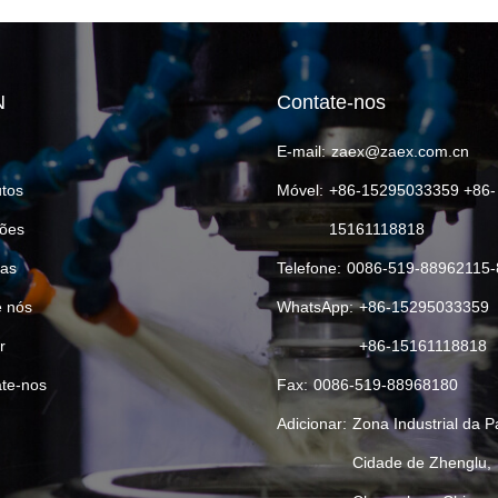
N
Contate-nos
E-mail:
zaex@zaex.com.cn
tos
Móvel:
+86-15295033359 +86-
ões
15161118818
ias
Telefone:
0086-519-88962115-
 nós
WhatsApp:
+86-15295033359
r
+86-15161118818
te-nos
Fax:
0086-519-88968180
Adicionar:
Zona Industrial da P
Cidade de Zhenglu,