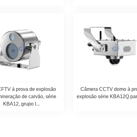
CFTV à prova de explosão
Câmera CCTV domo à pr
mineração de carvão, série
explosão série KBA12Q para
KBA12, grupo I...