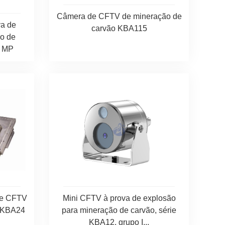
Câmera de CFTV de mineração de
a de
carvão KBA115
o de
2 MP
de CFTV
Mini CFTV à prova de explosão
o KBA24
para mineração de carvão, série
KBA12, grupo I...