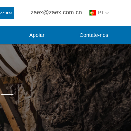
zaex@zaex.com.cn
PT
rocurar
Apoiar
Contate-nos