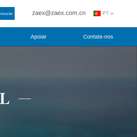
zaex@zaex.com.cn
PT
rocurar
Apoiar
Contate-nos