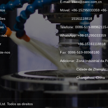
E-mail:
zaex@zaex.com.cn
tos
Móvel:
+86-15295033359 +86-
ões
15161118818
ias
Telefone:
0086-519-88962115-
 nós
WhatsApp:
+86-15295033359
r
+86-15161118818
te-nos
Fax:
0086-519-88968180
Adicionar:
Zona Industrial da P
Cidade de Zhenglu,
Changzhou, China
td. Todos os direitos