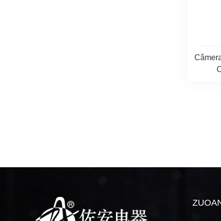
Câmera
C
ZUOA