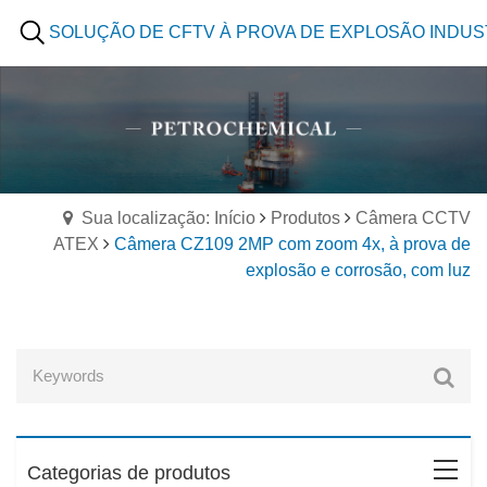
SOLUÇÃO DE CFTV À PROVA DE EXPLOSÃO INDUS
Sua localização: Início
Produtos
Câmera CCTV
ATEX
Câmera CZ109 2MP com zoom 4x, à prova de
explosão e corrosão, com luz
Categorias de produtos