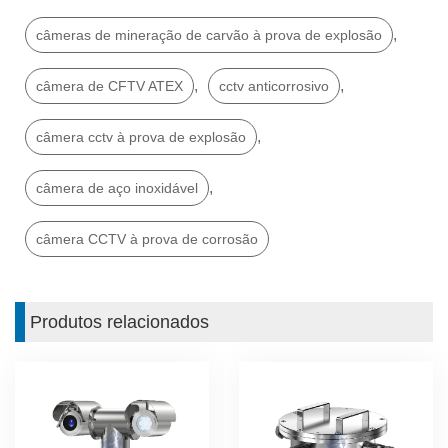
,
câmeras de mineração de carvão à prova de explosão
,
,
câmera de CFTV ATEX
cctv anticorrosivo
,
câmera cctv à prova de explosão
,
câmera de aço inoxidável
câmera CCTV à prova de corrosão
Produtos relacionados