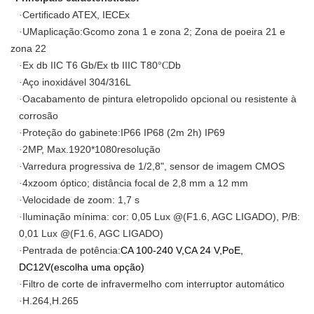
Certificado ATEX, IECEx
·
UM
aplicação:
G
como zona 1 e zona 2; Zona de poeira 21 e
·
zona 22
Ex db IIC T6 Gb/
Ex tb IIIC T80
Db
·
°C
Aço inoxidável 304/316L
·
O
acabamento de pintura eletropolido opcional ou resistente à
·
corrosão
Proteção do gabinete:
IP66 IP68 (2m 2h) IP69
·
2
MP, Max.
1920
*1
080
resolução
·
Varredura progressiva de 1/2,8", sensor de imagem CMOS
·
4
x
zoom óptico; distância focal de 2,8 mm a 12 mm
·
Velocidade de zoom: 1,7 s
·
Iluminação mínima: cor: 0,05 Lux @(F1.6, AGC LIGADO), P/B:
·
0,01 Lux @(F1.6, AGC LIGADO)
P
entrada de potência:
CA 100-240 V
,
CA 24 V
,
PoE,
·
DC12V
(escolha uma opção)
Filtro de corte de infravermelho com interruptor automático
·
H.264
,
H.265
·